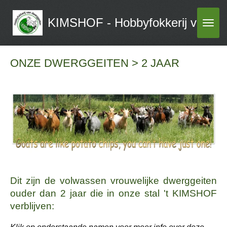
Ga
KIMSHOF - Hobbyfokkerij van dw
direct
naar
de
ONZE DWERGGEITEN > 2 JAAR
hoofdinhoud
Dit zijn de volwassen vrouwelijke dwerggeiten
ouder dan 2 jaar die in onze stal 't KIMSHOF
verblijven: