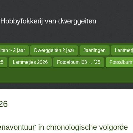
obbyfokkerij van dwerggeiten
ten > 2 jaar
Dwerggeiten 2 jaar
Jaarlingen
Lammetj
25
Lammetjes 2026
Fotoalbum '03 → '25
Fotoalbum
26
tenavontuur' in chronologische volgorde