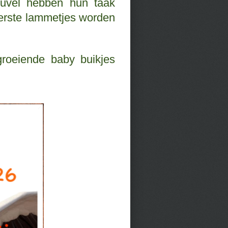
uvel hebben hun taak
eerste lammetjes worden
groeiende baby buikjes