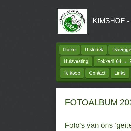
Ga
direct
KIMSHOF - H
naar
de
hoofdinhoud
Home
Historiek
Dwerggei
Huisvesting
Fokkerij '04 → '
Te koop
Contact
Links
FOTOALBUM 20
Foto's van ons 'gei