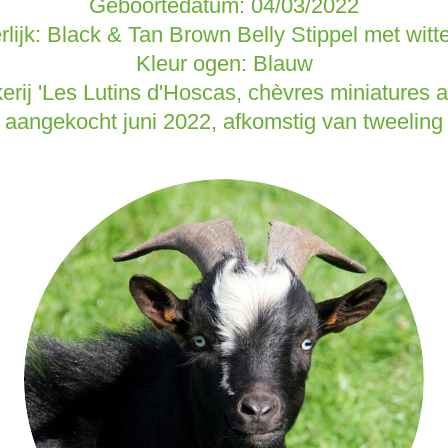
Geboortedatum: 04/03/2022
erlijk: Black & Tan Brown Belly Stippel met witte
Kleur ogen: Blauw
erij 'Les Lutins d'Hoscas, chèvres miniatures a
aangekocht juni 2022,
afkomstig van tweeling