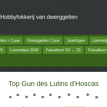
obbyfokkerij van dwerggeiten
ten > 2 jaar
Dwerggeiten 2 jaar
Jaarlingen
Lammetj
25
Lammetjes 2026
Fotoalbum '03 → '25
Fotoalbum
Top Gun des Lutins d'Hoscas