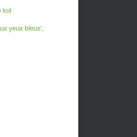
 kol
ux yeux bleus',