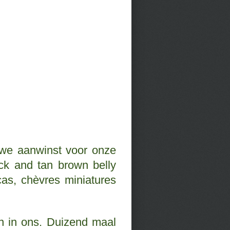
euwe aanwinst voor onze
ack and tan brown belly
cas, chèvres miniatures
en in ons. Duizend maal