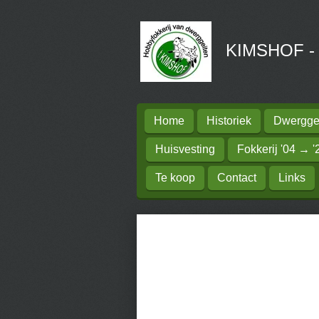
Ga
direct
KIMSHOF - H
naar
de
hoofdinhoud
Home
Historiek
Dwerggei
Huisvesting
Fokkerij '04 → '
Te koop
Contact
Links