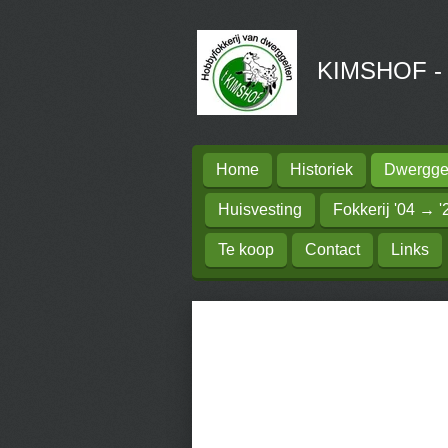
Ga
direct
KIMSHOF - H
naar
de
hoofdinhoud
Home
Historiek
Dwerggei
Huisvesting
Fokkerij '04 → '
Te koop
Contact
Links