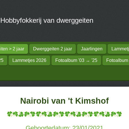
obbyfokkerij van dwerggeiten
ten > 2 jaar
Dwerggeiten 2 jaar
Jaarlingen
Lammetj
25
Lammetjes 2026
Fotoalbum '03 → '25
Fotoalbum
Nairobi van 't Kimshof
Geboortedatum: 23/01/2021