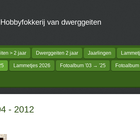
obbyfokkerij van dwerggeiten
ten > 2 jaar
Dwerggeiten 2 jaar
Jaarlingen
Lammetj
25
Lammetjes 2026
Fotoalbum '03 → '25
Fotoalbum
 - 2012