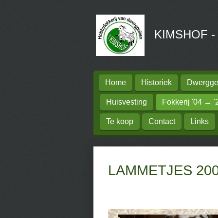
Ga
direct
KIMSHOF - H
naar
de
hoofdinhoud
Home
Historiek
Dwerggei
Huisvesting
Fokkerij '04 → '
Te koop
Contact
Links
LAMMETJES 2004