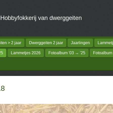
obbyfokkerij van dwerggeiten
ten > 2 jaar
Dwerggeiten 2 jaar
Jaarlingen
Lammetj
25
Lammetjes 2026
Fotoalbum '03 → '25
Fotoalbum
18