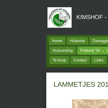
Ga
direct
KIMSHOF - H
naar
de
hoofdinhoud
Home
Historiek
Dwerggei
Huisvesting
Fokkerij '04 → '
Te koop
Contact
Links
LAMMETJES 20