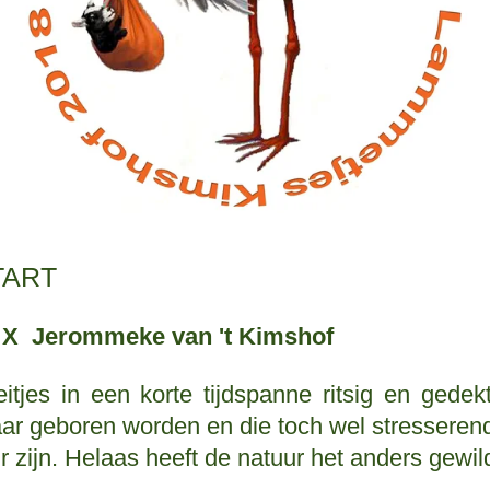
TART
f X Jerommeke van 't Kimshof
itjes in een korte tijdspanne ritsig en gede
aar geboren worden en die toch wel stresseren
 zijn. Helaas heeft de natuur het anders gewild