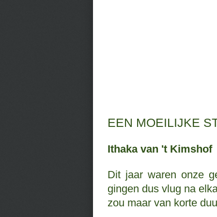
EEN MOEILIJKE S
Ithaka van 't Kimsho
Dit jaar waren onze ge
gingen dus vlug na elk
zou maar van korte duur