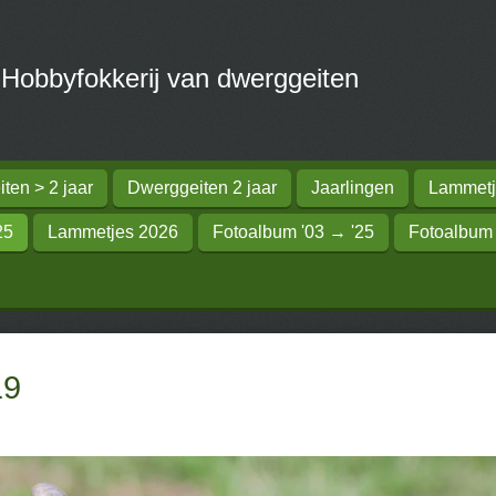
obbyfokkerij van dwerggeiten
ten > 2 jaar
Dwerggeiten 2 jaar
Jaarlingen
Lammetj
25
Lammetjes 2026
Fotoalbum '03 → '25
Fotoalbum
19