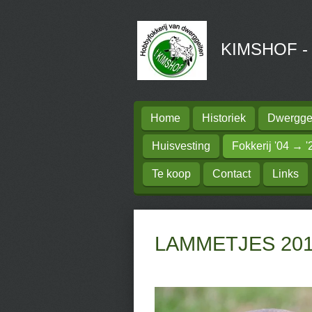
Ga
direct
KIMSHOF - H
naar
de
hoofdinhoud
Home
Historiek
Dwerggei
Huisvesting
Fokkerij '04 → '
Te koop
Contact
Links
LAMMETJES 20