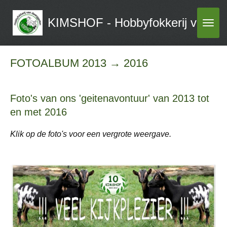
Ga
KIMSHOF - Hobbyfokkerij van dw
direct
naar
de
FOTOALBUM 2013 → 2016
hoofdinhoud
Foto's van ons 'geitenavontuur' van 2013 tot
en met 2016
Klik op de foto's voor een vergrote weergave.