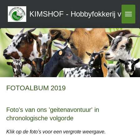
Ga
KIMSHOF - Hobbyfokkerij van dw
direct
naar
de
hoofdinhoud
FOTOALBUM 2019
Foto's van ons 'geitenavontuur' in
chronologische volgorde
Klik op de foto's voor een vergrote weergave.