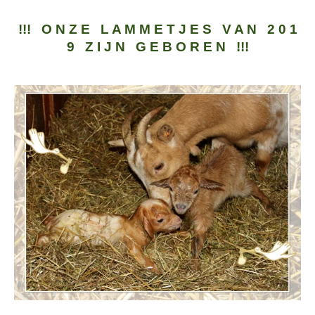
!!! O N Z E L A M M E T J E S V A N 2 0 1
9 Z I J N G E B O R E N !!!