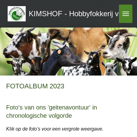
Ga
KIMSHOF - Hobbyfokkerij van dw
direct
naar
de
hoofdinhoud
FOTOALBUM 2023
Foto's van ons 'geitenavontuur' in
chronologische volgorde
Klik op de foto's voor een vergrote weergave.