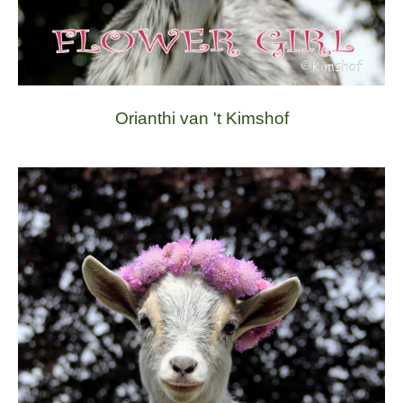
Orianthi van 't Kimshof